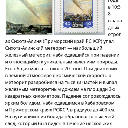
года
в 10:3
8
в запа
дных
отрог
ах Сихотэ-Алиня (Приморский край РСФСР) упал
Сихотэ-Алинский метеорит — наибольший
железный метеорит, наблюдавшийся при падении
и относящийся к уникальным явлениям природы.
Его общая масса — около 70 тонн. При движении
в земной атмосфере с космической скоростью
метеорит раздробился на тысячи частей и выпал
железным метеоритным дождем на площади 3-х
квадратных километров. Падение сопровождалось
ярким болидом, наблюдавшимся в Хабаровском
и Приморском краях РСФСР, в радиусе до 400 км.
На пути движения болида образовался пылевой
след, который был виден в течение нескольких