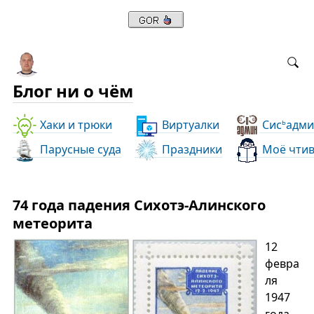
Блог ни о чём
Хаки и трюки
Виртуалки
Сис
адми
ь
Парусные суда
Праздники
Моё чти
74 года падения Сихотэ-Алинского
метеорита
12
февра
ля
1947