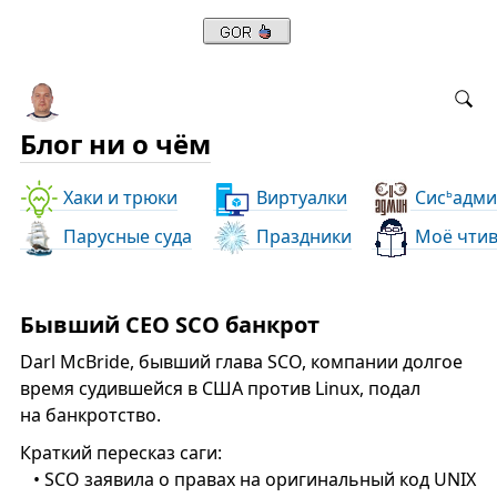
Блог ни о чём
Хаки и трюки
Виртуалки
Сис
адми
ь
Парусные суда
Праздники
Моё чти
Бывший CEO SCO банкрот
Darl McBride, бывший глава SCO, компании долгое
время судившейся в США против Linux, подал
на банкротство.
Краткий пересказ саги:
• SCO заявила о правах на оригинальный код UNIX