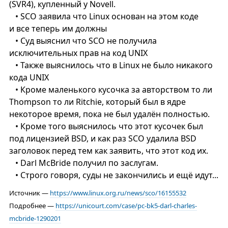
(SVR4), купленный у Novell.
• SCO заявила что Linux основан на этом коде
и все теперь им должны
• Суд выяснил что SCO не получила
исключительных прав на код UNIX
• Также выяснилось что в Linux не было никакого
кода UNIX
• Кроме маленького кусочка за авторством то ли
Thompson то ли Ritchie, который был в ядре
некоторое время, пока не был удалён полностью.
• Кроме того выяснилось что этот кусочек был
под лицензией BSD, и как раз SCO удалила BSD
заголовок перед тем как заявить, что этот код их.
• Darl McBride получил по заслугам.
• Строго говоря, суды не закончились и ещё идут...
Источник —
https://www.linux.org.ru/news/sco/16155532
Подробнее —
https://unicourt.com/case/pc-bk5-darl-charles-
mcbride-1290201