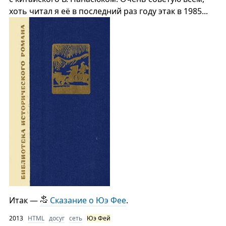
хоть читал я её в последний раз году этак в 1985...
Итак —
Сказание о Юэ Фее
.
2013
HTML
досуг
сеть
Юэ Фей