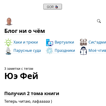
Блог ни о чём
Хаки и трюки
Виртуалки
Сис
адми
ь
Парусные суда
Праздники
Моё чти
3 заметки с тегом
Юэ Фей
Получил 2 тома книги
Теперь читаю, лафааааа )