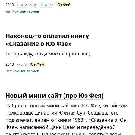
2013
книги
мну
покупки
Юэ Фей
нет комментариев
Наконец-то оплатил книгу
«Сказание о Юэ Фэе»
Теперь жду, когда мне её пришлют )
2013
книги
Юэ Фей
нет комментариев
Новый мини-сайт (про Юэ Фея)
Набросал новый мини-сайтик о Юэ Фее, китайском
полководце династии Южная Сун. Создавал его
под впечатлением от книги 1963 г. «Сказание о Юэ
Фэе», написанной Цянь Цаем и переведённой
с китайского В. Панасюком. Очень советую всем,