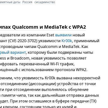
амятные даты
Россия
сисадминство
ипах Qualcomm и MediaTek с WPA2
ледователи из компании Eset
выявили
новый
ант (CVE-2020-3702) уязвимости
Kr00k
, применимый
еспроводным чипам Qualcomm и MediaTek. Как
рвый вариант
, которому были подвержены чипы
ess и Broadcom, новая уязвимость позволяет
ифровать перехваченный Wi-Fi трафик,
ищённый с использованием протокола WPA2.
омним, что уязвимость Kr00k вызвана некорректной
тсоединении (диссоциации) устройства от точки
сти при отсоединении выполнялось обнуление
в памяти чипа, так как дальнейшая отправка данных
удет. При этом оставшиеся в буфере передачи (TX)
ключом, состоящим только из нулей и,