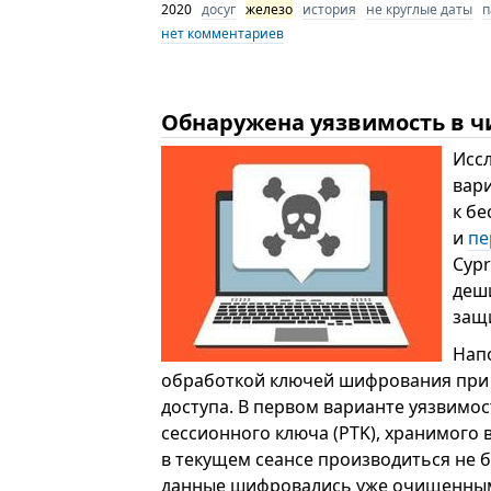
2020
досуг
железо
история
не круглые даты
п
нет комментариев
Обнаружена уязвимость в ч
Исс
вари
к б
и
пе
Cypr
деш
защ
Нап
обработкой ключей шифрования при о
доступа. В первом варианте уязвимо
сессионного ключа (PTK), хранимого 
в текущем сеансе производиться не б
данные шифровались уже очищенным 