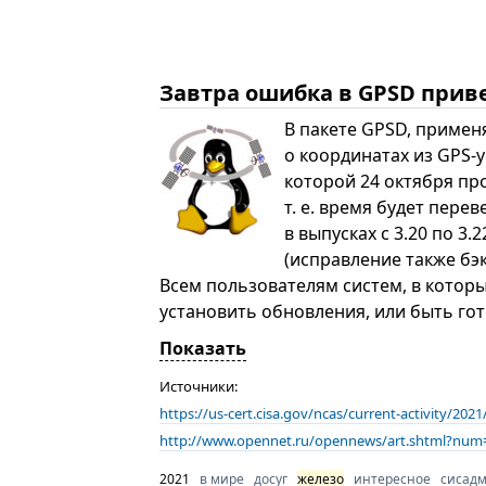
Завтра ошибка в GPSD привед
В пакете GPSD, примен
о координатах из GPS-у
которой 24 октября пр
т. е. время будет пере
в выпусках с 3.20 по 3
(исправление также бэк
Всем пользователям систем, в котор
установить обновления, или быть го
Показать
Источники:
https://us-cert.cisa.gov/ncas/current-activity/2
http://www.opennet.ru/opennews/art.shtml?num
2021
в мире
досуг
железо
интересное
сисад