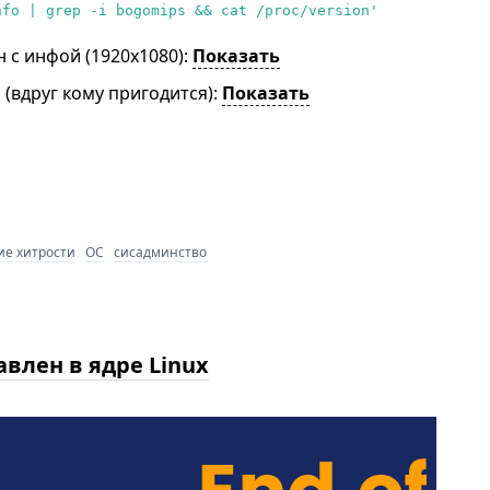
nfo | grep -i bogomips && cat /proc/version'
н с инфой (1920x1080):
Показать
(вдруг кому пригодится):
Показать
ие хитрости
ОС
сисадминство
влен в ядре Linux