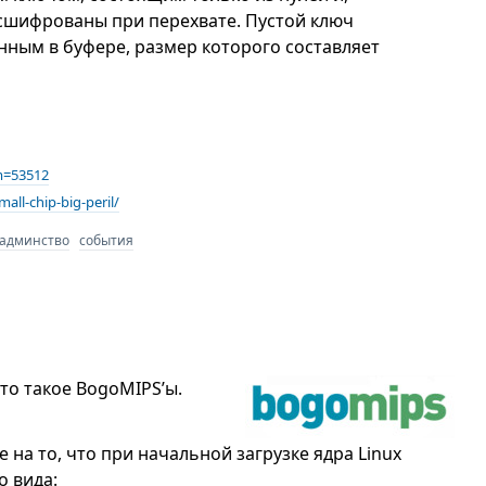
асшифрованы при перехвате. Пустой ключ
нным в буфере, размер которого составляет
m=53512
all-chip-big-peril/
садминство
события
что такое BogoMIPS’ы.
 на то, что при начальной загрузке ядра Linux
о вида: