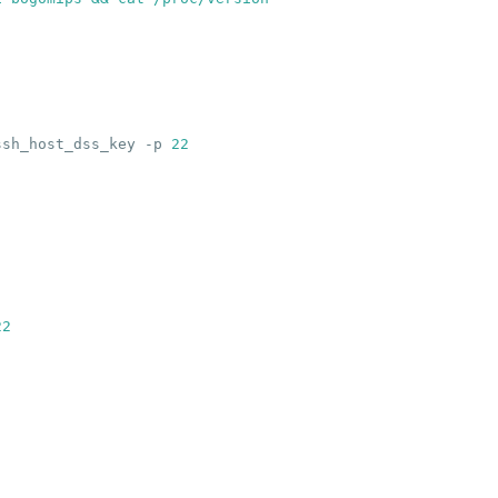
ssh_host_dss_key -p 
22
22