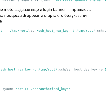
ме motd выдавал ещё и login banner — пришлось
а процесса dropbear и старта его без указания
са
pt -r /tmp/root/
.ssh
/ssh_host_rsa_key -d /tmp/root/
.ssh/
/ssh_host_rsa_key -d /tmp/root/
.ssh/ssh_host_dss_key -p 
h <узел> 
'cat >> .ssh/authorized_keys'