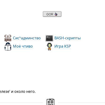
Сис
админство
BASH-скрипты
ь
Моё чтиво
Игра KSP
лезе’ и около него.