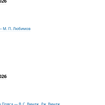
026
— М. П. Любимов
026
Пояса — В. С. Виндж, Дж. Виндж