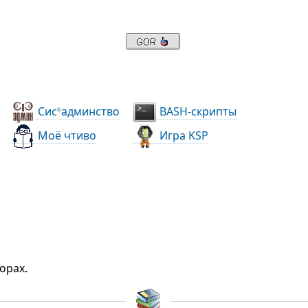
Сис
админство
BASH-скрипты
ь
Моё чтиво
Игра KSP
орах.