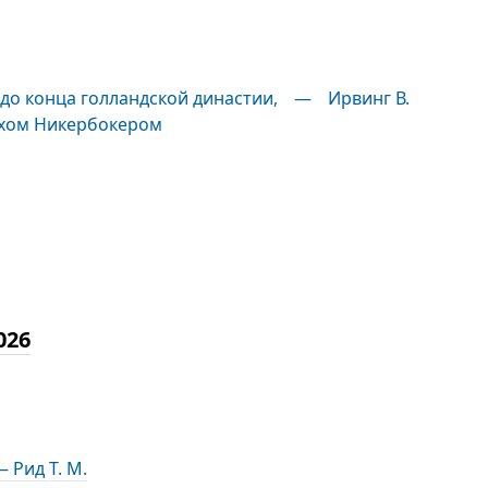
до конца голландской династии,
—
Ирвинг В.
ихом Никербокером
026
 Рид Т. М.