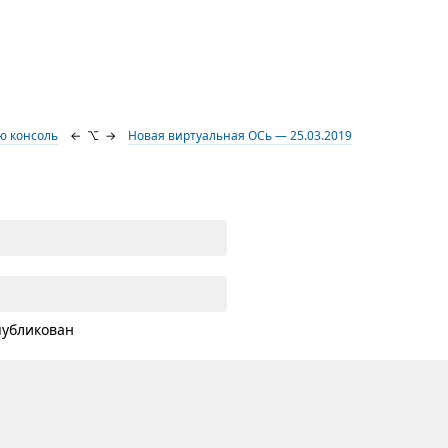
ую консоль
←
⌥
→
Новая виртуальная ОСь — 25.03.2019
публикован