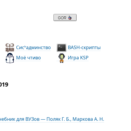
Сис
админство
BASH-скрипты
ь
Моё чтиво
Игра KSP
019
бник для ВУЗов — Поляк Г. Б., Маркова А. Н.