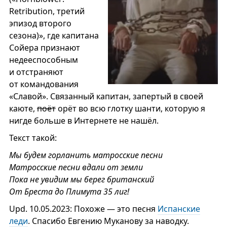
Retribution, третий
эпизод второго
сезона)», где капитана
Сойера признают
недееспособным
и отстраняют
от командования
«Славой». Связанный капитан, запертый в своей
каюте,
поёт
орёт во всю глотку шанти, которую я
нигде больше в Интернете не нашёл.
Текст такой:
Мы будем горланить матросские песни
Матросские песни вдали от земли
Пока не увидим мы берег британский
От Бреста до Плимута 35 лиг!
Upd. 10.05.2023: Похоже — это песня
Испанские
леди
. Спасибо Евгению Муканову за наводку.