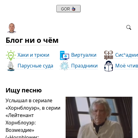
Блог ни о чём
Хаки и трюки
Виртуалки
Сис
адми
ь
Парусные суда
Праздники
Моё чти
Ищу песню
Услышал в сериале
«Хорнблоуэр», в серии
«Лейтенант
Хорнблоуэр:
Возмездие»
(«Hornblower: