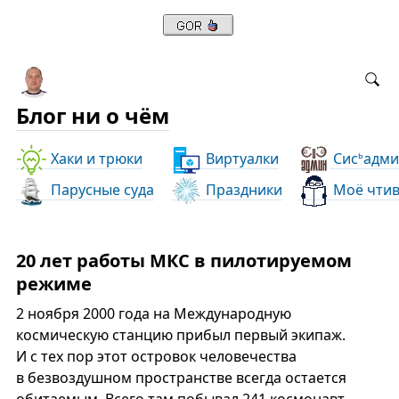
Блог ни о чём
Хаки и трюки
Виртуалки
Сис
адми
ь
Парусные суда
Праздники
Моё чти
20 лет работы МКС в пилотируемом
режиме
2 ноября 2000 года на Международную
космическую станцию прибыл первый экипаж.
И с тех пор этот островок человечества
в безвоздушном пространстве всегда остается