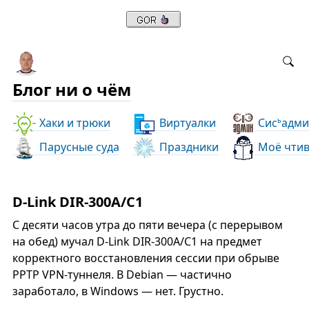
Блог ни о чём
Хаки и трюки
Виртуалки
Сис
адми
ь
Парусные суда
Праздники
Моё чти
D-Link DIR-300A/C1
С десяти часов утра до пяти вечера (с перерывом
на обед) мучал D-Link DIR-300A/C1 на предмет
корректного восстановления сессии при обрыве
PPTP VPN-туннеля. В Debian — частично
заработало, в Windows — нет. Грустно.