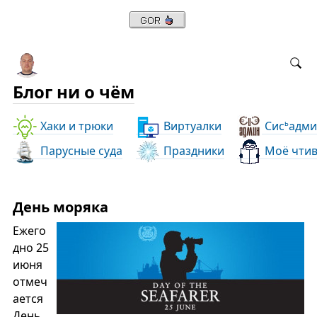
Блог ни о чём
Хаки и трюки
Виртуалки
Сис
адми
ь
Парусные суда
Праздники
Моё чти
День моряка
Ежего
дно 25
июня
отмеч
ается
День